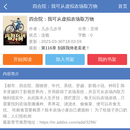
四合院：我可从虚拟农场取万物
首页
四合院：我可从虚拟农场取万物
作者：几步几步寻
分类：言情
状态：连载
字数：0
更新：2023-03-30T18:03:59
最新：
第116章 别跟我倚老卖老！
开始阅读
加入书架
我的书架
内容简介
【都市、四合院、囤物资、年代、系统、穿越、影视小说、种田】陈
丰穿越到了影视世界内，开局获得了农场系统，并且可从农场内取万
物到现实中。从此陈丰人生开挂，摆烂度日，每天玩玩农场游戏，只
需要找到农场里播播种、养养花、浇浇水、偷偷菜、便可以衣食无
忧。 吃粮食需要粮票？陈丰农场小麦自己磨面粉！ 为了给孩子弄口奶
喝，人们投机倒
最新章节推荐地址：https://m.addxs.com/add/3296/