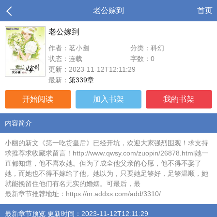
老公嫁到
首页
老公嫁到
作者：茗小幽
分类：科幻
状态：连载
字数：0
更新：2023-11-12T12:11:29
最新：
第339章
开始阅读
加入书架
我的书架
内容简介
小幽的新文《第一吃货皇后》已经开坑，欢迎大家强烈围观！求支持
求推荐求收藏求留言！http://www.qwsy.com/zuopin/26878.html她一
直都知道，他不喜欢她。但为了成全他父亲的心愿，他不得不娶了
她，而她也不得不嫁给了他。她以为，只要她足够好，足够温顺，她
就能挽留住他们有名无实的婚姻。可最后，最
最新章节推荐地址：https://m.addxs.com/add/3310/
最新章节预览 更新时间：2023-11-12T12:11:29