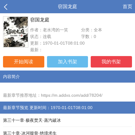
窃国龙庭
首页
窃国龙庭
作者：老水湾的一笑
分类：全本
状态：连载
字数：0
更新：1970-01-01T08:01:00
最新：
开始阅读
加入书架
我的书架
内容简介
最新章节推荐地址：https://m.addxs.com/add/78204/
最新章节预览 更新时间：1970-01-01T08:01:00
第三十一章·极夜焚天·蒸汽破冰
第三十章·冰河噬骨·绝境求生