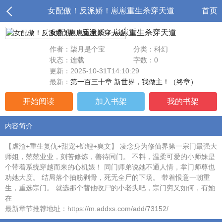
女配傲！反派娇！崽崽重生杀穿天道
首页
女配傲！反派娇！崽崽重生杀穿天道
作者：柒月是个宝
分类：科幻
状态：连载
字数：0
更新：2025-10-31T14:10:29
最新：
第一百三十章 新世界，我做主！（终章）
开始阅读
加入书架
我的书架
内容简介
【虐渣+重生复仇+甜宠+锦鲤+爽文】 凌念身为修仙界第一宗门最强大
师姐，兢兢业业，刻苦修炼，善待同门。 不料，温柔可爱的小师妹是
个带着系统穿越而来的心机婊！ 同门师弟说她不通人情，掌门师尊也
劝她大度。 结局落个抽筋剥骨，死无全尸的下场。 带着恨意一朝重
生，重选宗门。 就选那个替他收尸的小老头吧，宗门穷又如何，有她
在
最新章节推荐地址：https://m.addxs.com/add/73152/