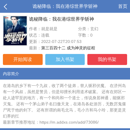
诡秘降临：我在港综世界学斩神
首页
诡秘降临：我在港综世界学斩神
作者：就是就是
分类：玄幻
状态：连载
字数：0
更新：2022-07-22T20:07:53
最新：
第三百四十二 成为神灵的征程
开始阅读
加入书架
我的书架
内容简介
在港岛的乡下有一个九叔，收了两个徒弟，替人驱邪伏魔。 在济州岛
有一个风叔，虽然是警员，但是却擅长利用道术破案。 还有在郊区一
处人迹罕至的地方，有一个和尚和一个道士，传说身居神通，能驱邪
灭鬼。 还有一个茅山弟子名曰傲天龙，在港岛各处游历，无数厉鬼僵
尸死于他的剑下。 还有所谓的南毛北马，毛小方和马小玲，那更是灵
幻界的扛
最新章节推荐地址：https://m.addxs.com/add/73086/