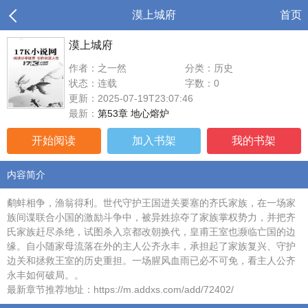
漠上城府
首页
漠上城府
作者：之一然
分类：历史
状态：连载
字数：0
更新：2025-07-19T23:07:46
最新：
第53章 地心熔炉
开始阅读
加入书架
我的书架
内容简介
鹬蚌相争，渔翁得利。世代守护王国进关要塞的齐氏家族，在一场家
族间谍联合小国的激励斗争中，被异姓掠夺了家族掌权势力，并把齐
氏家族赶尽杀绝，试图杀入京都改朝换代，皇甫王室也濒临亡国的边
缘。自小随家母流落在外的主人公齐永丰，承担起了家族复兴、守护
边关和拯救王室的历史重担。一场腥风血雨已必不可免，看主人公齐
永丰如何破局。。
最新章节推荐地址：https://m.addxs.com/add/72402/