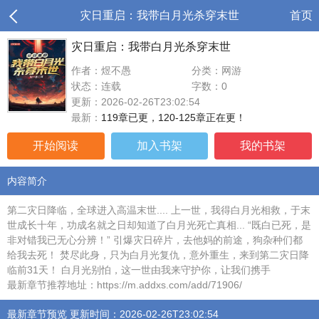
灾日重启：我带白月光杀穿末世
首页
灾日重启：我带白月光杀穿末世
作者：煜不愚
分类：网游
状态：连载
字数：0
更新：2026-02-26T23:02:54
最新：
119章已更，120-125章正在更！
开始阅读
加入书架
我的书架
内容简介
第二灾日降临，全球进入高温末世.... 上一世，我得白月光相救，于末
世成长十年，功成名就之日却知道了白月光死亡真相... “既白已死，是
非对错我已无心分辨！” 引爆灾日碎片，去他妈的前途，狗杂种们都
给我去死！ 焚尽此身，只为白月光复仇，意外重生，来到第二灾日降
临前31天！ 白月光别怕，这一世由我来守护你，让我们携手
最新章节推荐地址：https://m.addxs.com/add/71906/
最新章节预览 更新时间：2026-02-26T23:02:54