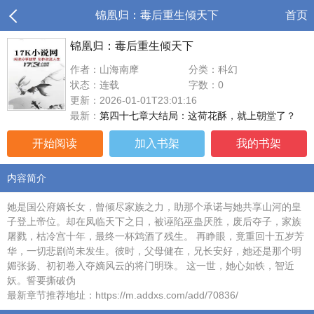
锦凰归：毒后重生倾天下
首页
锦凰归：毒后重生倾天下
作者：山海南摩
分类：科幻
状态：连载
字数：0
更新：2026-01-01T23:01:16
最新：
第四十七章大结局：这荷花酥，就上朝堂了？
开始阅读
加入书架
我的书架
内容简介
她是国公府嫡长女，曾倾尽家族之力，助那个承诺与她共享山河的皇
子登上帝位。却在凤临天下之日，被诬陷巫蛊厌胜，废后夺子，家族
屠戮，枯冷宫十年，最终一杯鸩酒了残生。 再睁眼，竟重回十五岁芳
华，一切悲剧尚未发生。彼时，父母健在，兄长安好，她还是那个明
媚张扬、初初卷入夺嫡风云的将门明珠。 这一世，她心如铁，智近
妖。誓要撕破伪
最新章节推荐地址：https://m.addxs.com/add/70836/