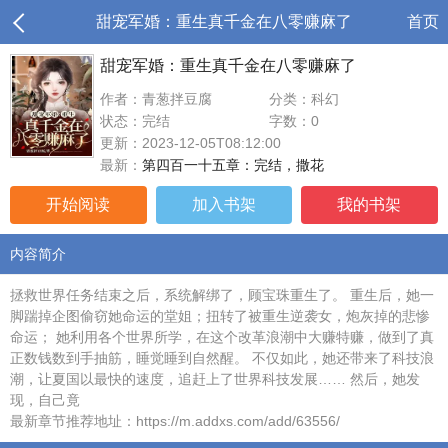
甜宠军婚：重生真千金在八零赚麻了
首页
甜宠军婚：重生真千金在八零赚麻了
作者：青葱拌豆腐
分类：科幻
状态：完结
字数：0
更新：2023-12-05T08:12:00
最新：
第四百一十五章：完结，撒花
开始阅读
加入书架
我的书架
内容简介
拯救世界任务结束之后，系统解绑了，顾宝珠重生了。 重生后，她一
脚踹掉企图偷窃她命运的堂姐；扭转了被重生逆袭女，炮灰掉的悲惨
命运； 她利用各个世界所学，在这个改革浪潮中大赚特赚，做到了真
正数钱数到手抽筋，睡觉睡到自然醒。 不仅如此，她还带来了科技浪
潮，让夏国以最快的速度，追赶上了世界科技发展…… 然后，她发
现，自己竟
最新章节推荐地址：https://m.addxs.com/add/63556/