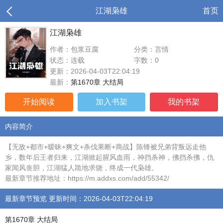
江湖枭雄
首页
江湖枭雄
作者：包浆豆腐
分类：言情
状态：连载
字数：0
更新：2026-04-03T22:04:19
最新：
第1670章 大结局
开始阅读
加入书架
我的书架
内容简介
【无敌+都市+暧昧+爽文+杀伐果断+商战】陈锋被兄弟背叛远走他
乡，数年后王者归来，江湖掀起腥风血雨，神挡杀神，佛挡杀佛，仇
家闻风丧胆，江湖猛人跪地求饶，终成一代枭雄。
最新章节推荐地址：https://m.addxs.com/add/55342/
最新章节预览 更新时间：2026-04-03T22:04:19
第1670章 大结局