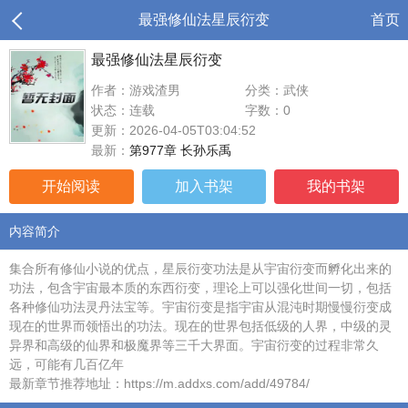
最强修仙法星辰衍变
首页
最强修仙法星辰衍变
作者：游戏渣男
分类：武侠
状态：连载
字数：0
更新：2026-04-05T03:04:52
最新：
第977章 长孙乐禹
开始阅读
加入书架
我的书架
内容简介
集合所有修仙小说的优点，星辰衍变功法是从宇宙衍变而孵化出来的
功法，包含宇宙最本质的东西衍变，理论上可以强化世间一切，包括
各种修仙功法灵丹法宝等。宇宙衍变是指宇宙从混沌时期慢慢衍变成
现在的世界而领悟出的功法。现在的世界包括低级的人界，中级的灵
异界和高级的仙界和极魔界等三千大界面。宇宙衍变的过程非常久
远，可能有几百亿年
最新章节推荐地址：https://m.addxs.com/add/49784/