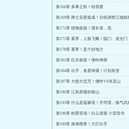
第166章 多事之秋！给我查
第169章 脾土实脏炼成！分组调查江城镇
第172章 怪物血脉！裘长老，危
第175章 雾界，人脸飞蛾！隐门，道光门
第178章 雾界！是个好地方
第181章 红衣袈裟！佛怜禅师
第184章 出手，各显神通！计划有变
第187章 大慈大悲咒！佛怜VS张灵山
第190章 江风茶楼的靠山
第193章 什么是蕴腑境！开窍境，炼气武
第196章 粉墨登场！白云道观 小雷音寺
第199章 南海檀香！大打出手