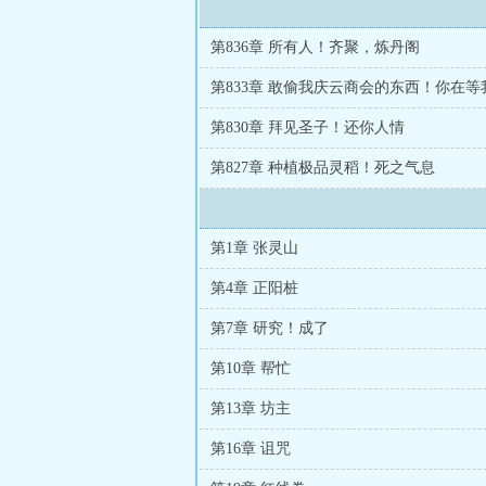
第836章 所有人！齐聚，炼丹阁
第833章 敢偷我庆云商会的东西！你在等
第830章 拜见圣子！还你人情
第827章 种植极品灵稻！死之气息
第1章 张灵山
第4章 正阳桩
第7章 研究！成了
第10章 帮忙
第13章 坊主
第16章 诅咒