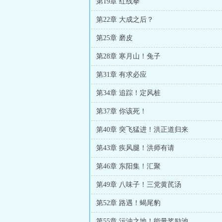
第19章 红线拳
第22章 大成之后？
第25章 磨皮
第28章 寒月山！兔子
第31章 有求必应
第34章 追踪！定风桩
第37章 你该死！
第40章 突飞猛进！洪正道归来
第43章 疾风腿！洪师有请
第46章 东阳集！汇聚
第49章 八味子！三党黄芪汤
第52章 路遇！蝎尾豹
第55章 污浊之地！能量奖励池