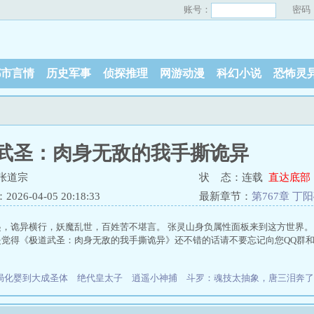
账号：
密码
都市言情
历史军事
侦探推理
网游动漫
科幻小说
恐怖灵
武圣：肉身无敌的我手撕诡异
张道宗
状 态：连载
直达底部
26-04-05 20:18:33
最新章节：
第767章 丁
，诡异横行，妖魔乱世，百姓苦不堪言。 张灵山身负属性面板来到这方世界。 为
是觉得《极道武圣：肉身无敌的我手撕诡异》还不错的话请不要忘记向您QQ群
局化婴到大成圣体
绝代皇太子
逍遥小神捕
斗罗：魂技太抽象，唐三泪奔了