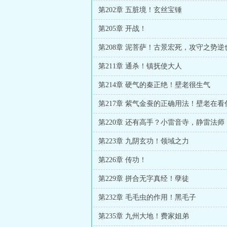
第202章 五脏境！玄丝宝锤
第205章 开战！
第208章 泥菩萨！古景宏死，攻守之势逆
第211章 通杀！镇抚使大人
第214章 硬气的秦正绝！壁老很生气
第217章 紫气金蚕的正确用法！壁老在看
第220章 还有高手？小雷音寺，静雷法师
第223章 九阴玄功！领域之力
第226章 传功！
第229章 拼合无字真经！孽徒
第232章 毛毛虫的作用！黑毛子
第235章 九州大地！费家姐弟