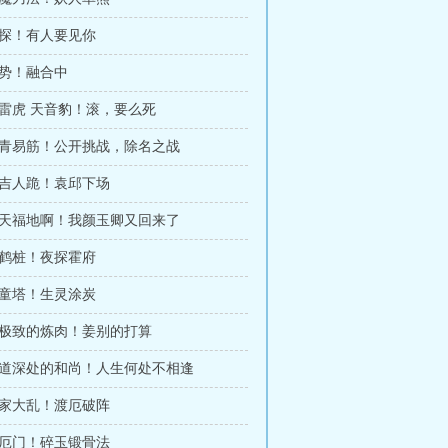
试探！有人要见你
风势！融合中
天雷虎 天音豹！滚，要么死
 赵青易筋！公开挑战，除名之战
于吉人跪！袁邱下场
 洞天福地啊！我颜玉卿又回来了
红鹤桩！夜探霍府
灵童塔！生灵涂炭
 最极致的炼肉！姜别的打算
 密道深处的和尚！人生何处不相逢
姜家大乱！渡厄破阵
渡厄门！碎玉锻骨法