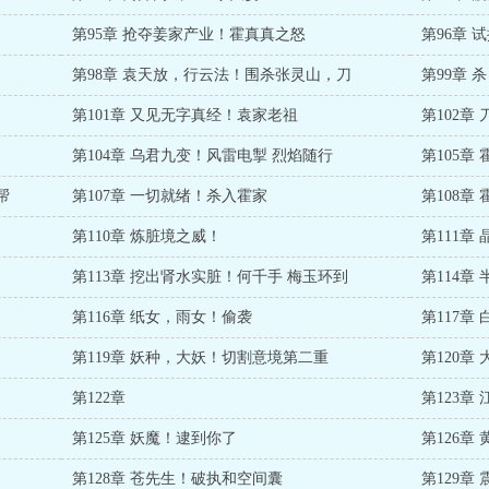
第95章 抢夺姜家产业！霍真真之怒
第96章 
第98章 袁天放，行云法！围杀张灵山，刀
第99章 
第101章 又见无字真经！袁家老祖
第102章
第104章 乌君九变！风雷电掣 烈焰随行
第105
帮
第107章 一切就绪！杀入霍家
第108章
第110章 炼脏境之威！
第111章
第113章 挖出肾水实脏！何千手 梅玉环到
第114章
第116章 纸女，雨女！偷袭
第117章
第119章 妖种，大妖！切割意境第二重
第120章
第122章
第123章
第125章 妖魔！逮到你了
第126章
第128章 苍先生！破执和空间囊
第129章