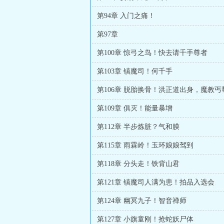
第94章 入门之痛！
第97章
第100章 惊弓之鸟！快去请千手尊者
第103章 镇魔司！何千手
第106章 脱胎换骨！洪正道出身，魔教丐
第109章 俱灭！能量暴增
第112章 半步炼脏？气和膜
第115章 雨霖岭！玉环娘娘驾到
第118章 分头走！铁背山君
第121章 镇魔司人满为患！拍品入选会
第124章 幽冥九子！智音禅师
第127章 小旗童刚！抢蛇妖尸体