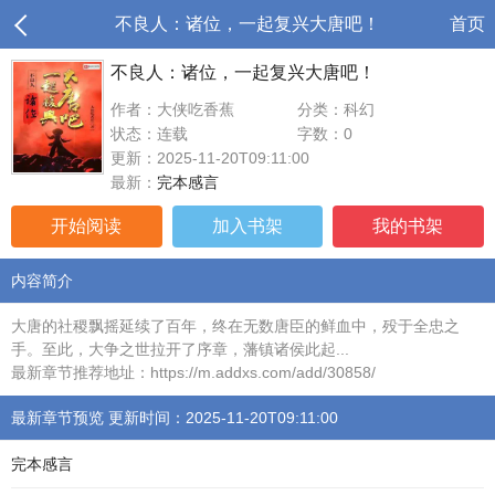
不良人：诸位，一起复兴大唐吧！
首页
不良人：诸位，一起复兴大唐吧！
作者：大侠吃香蕉
分类：科幻
状态：连载
字数：0
更新：2025-11-20T09:11:00
最新：
完本感言
开始阅读
加入书架
我的书架
内容简介
大唐的社稷飘摇延续了百年，终在无数唐臣的鲜血中，殁于全忠之
手。至此，大争之世拉开了序章，藩镇诸侯此起...
最新章节推荐地址：https://m.addxs.com/add/30858/
最新章节预览 更新时间：2025-11-20T09:11:00
完本感言