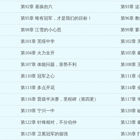
第92章 基操勿六
第93章
第95章 唯有冠军，才是我们的目标！
第96章 
第98章 江雪的小心思
第99章 
第101章 芜绥中学
第102章
第104章 火力全开
第105章
第107章 体能问题，形势不利
第108章
第110章 冠军之心
第111章
第113章 多点开花
第114章
第116章 晋级半决赛，里程碑（第四更）
第117章
第119章 宁川一中
第120章
第122章 针锋相对，不分伯仲
第123章
第125章 卫冕冠军的倔强
第126章