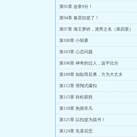
第91章 连拿9分！
第94章 秦昊扣篮了！
第97章 海王梦碎，渣男之名（第四更）
第100章 小组赛
第103章 心态问题
第106章 神奇的过人，追平比分
第109章 知耻而后勇，方为大丈夫
第112章 滑翔式爆扣
第115章 轻松获胜
第118章 热闹非凡
第121章 以扣篮为战书！
第124章 先喜后悲