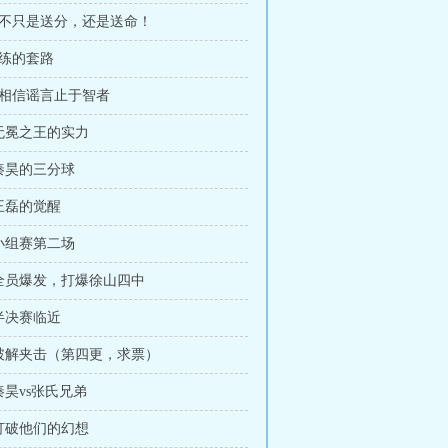
 这不只是送分，还是送命！
教练的套路
要相信谣言止于智者
 无冕之王的实力
 秦昊的三分球
 王磊的觉醒
 小组赛第二场
 全员爆发，打爆徐山四中
 半决赛临近
 破解夹击（第四更，求票）
 秦昊vs张氏兄弟
 打破他们的幻想