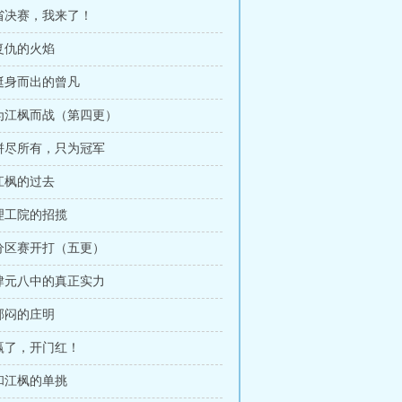
 省决赛，我来了！
 复仇的火焰
 挺身而出的曾凡
 为江枫而战（第四更）
 拼尽所有，只为冠军
 江枫的过去
 理工院的招揽
 分区赛开打（五更）
 肆元八中的真正实力
 郁闷的庄明
 赢了，开门红！
 和江枫的单挑