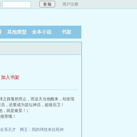
：
用户注册
异
其他类型
全本小说
书架
加入书架
球之路戛然而止，而这天当他醒来，却发现
a球员，还要成为篮坛神话，超级后卫！
.他，就是秦昊！）
友推荐哦！
全系天才
网王：我的球技来自死神