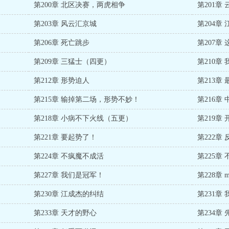
第200章 北区决赛，两虎相争
第201章
第203章 风云汇京城
第204章
第206章 死亡跳步
第207章
第209章 三猛士（四更）
第210章
第212章 形势迫人
第213章
第215章 输掉第二场，形势不妙！
第216章
第218章 小病不下火线（五更）
第219章
第221章 要起势了！
第222章
第224章 不疯魔不成活
第225章
第227章 我们是冠军！
第228章 
第230章 江成杰的纠结
第231章
第233章 天才的野心
第234章