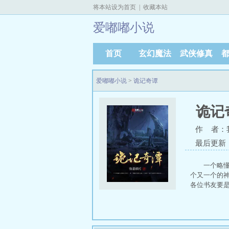
将本站设为首页
|
收藏本站
爱嘟嘟小说
首页
玄幻魔法
武侠修真
爱嘟嘟小说
>
诡记奇谭
诡记
作 者：
最后更新：20
一个略懂
个又一个的神
各位书友要