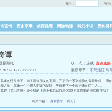
账号：
密码
都市言情
历史军事
侦探推理
网游动漫
科幻小说
恐怖灵
奇谭
我是那托
状 态：连载
直达底部
21-01-05 08:28:00
最新章节：
不死迷踪 终
风水的愣头小子，为了调查朋友的死因，开启的一系列诡异的冒险旅程......
秘之地，就像一个个择人而噬的陷阱，等待着下一个闯进来的陌生人......
是觉得《诡记奇谭》还不错的话请不要忘记向您QQ群和微博里的朋友推荐哦！
相关书籍：
弃女惊华
明天子