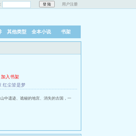
：
用户注册
异
其他类型
全本小说
书架
加入书架
章 红尘皆是梦
而仙山中遗迹、诡秘的地宫、消失的古国，一