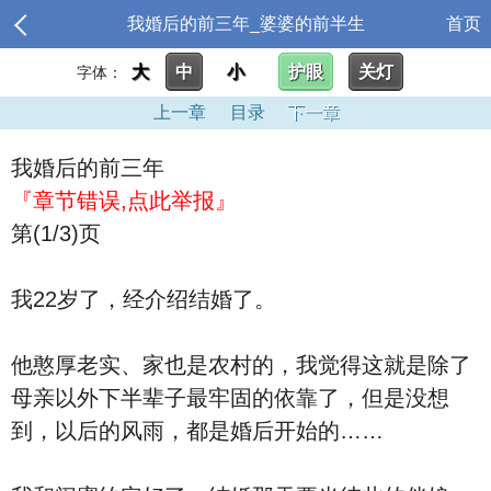
我婚后的前三年_婆婆的前半生
首页
大
中
小
护眼
关灯
字体：
上一章
目录
下一章
我婚后的前三年
『章节错误,点此举报』
第(1/3)页
我22岁了，经介绍结婚了。
他憨厚老实、家也是农村的，我觉得这就是除了
母亲以外下半辈子最牢固的依靠了，但是没想
到，以后的风雨，都是婚后开始的……