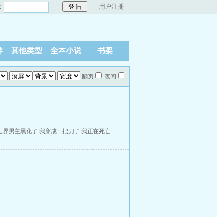
：
用户注册
异
其他类型
全本小说
书架
翻页
夜间
世界男主黑化了
我穿成一把刀了
我正在死亡