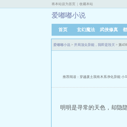
将本站设为首页
|
收藏本站
爱嘟嘟小说
首页
玄幻魔法
武侠修真
爱嘟嘟小说
>
开局顶尖异能，我即是毁灭
> 第4
推荐阅读：
穿越废土我有木系净化异能
小
明明是寻常的天色，却隐