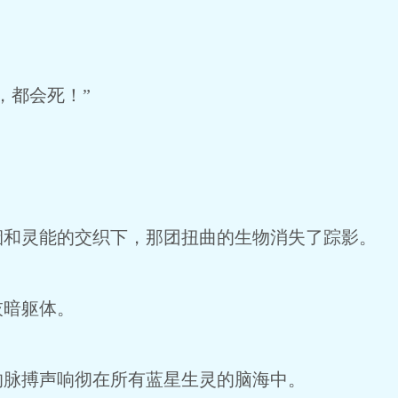
。
，都会死！”
烟和灵能的交织下，那团扭曲的生物消失了踪影。
灰暗躯体。
的脉搏声响彻在所有蓝星生灵的脑海中。