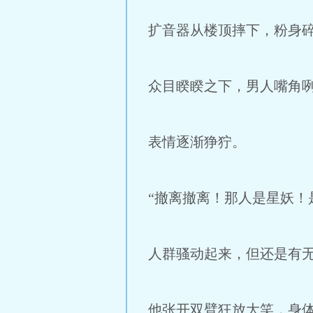
扩音器从楼顶摔下，粉身
众目睽睽之下，男人嘴角
表情逐渐狰狞。
“撤离撤离！那人是星妖！
人群骚动起来，但还是有
他张开双臂狂放大笑，身