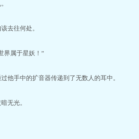
乱。
知该去往何处。
世界属于星妖！”
通过他手中的扩音器传递到了无数人的耳中。
灰暗无光。