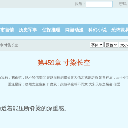
账号：
密码
都市言情
历史军事
侦探推理
网游动漫
科幻小说
恐怖灵
59章 寸染长空
第459章 寸染长空
马宝莉：我夜骐，绝不轻信友谊
穿越后捡到修仙界大佬之我是炉鼎
她晋神后，三千小
重返星际：摆烂女主赢麻了
魔双：想躺平魔尊不同意
大宋天朝之裂变
借爱
隐透着能压断脊梁的深重感。