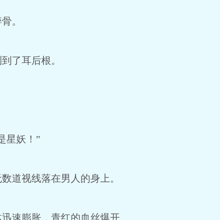
碎骨。
咧到了耳后根。
是星妖！”
无数道视线落在男人的身上。
体迅速膨胀，青红的血丝爆开。