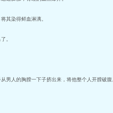
，将其染得鲜血淋漓。
出了。
手从男人的胸膛一下子挤出来，将他整个人开膛破腹