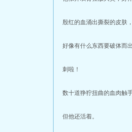
殷红的血涌出撕裂的皮肤
好像有什么东西要破体而
刺啦！
数十道狰狞扭曲的血肉触
但他还活着。