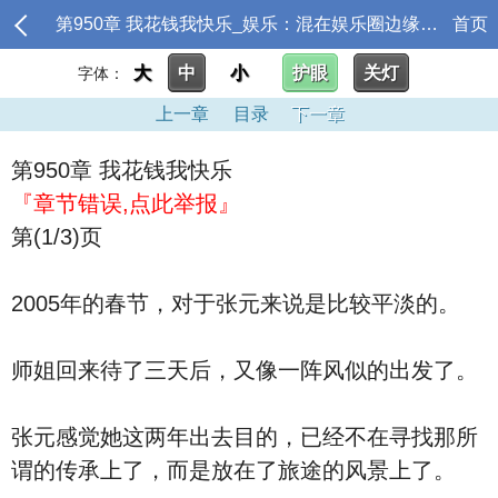
第950章 我花钱我快乐_娱乐：混在娱乐圈边缘的日常
首页
大
中
小
护眼
关灯
字体：
上一章
目录
下一章
第950章 我花钱我快乐
『章节错误,点此举报』
第(1/3)页
2005年的春节，对于张元来说是比较平淡的。
师姐回来待了三天后，又像一阵风似的出发了。
张元感觉她这两年出去目的，已经不在寻找那所
谓的传承上了，而是放在了旅途的风景上了。