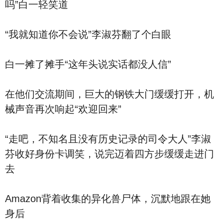
吗”白一轻笑道
“我就知道你不会说”李淑芬翻了个白眼
白一摊了摊手“这年头说实话都没人信”
在他们交流期间，巨大的钢铁大门缓缓打开，机
械声音再次响起“欢迎回来”
“走吧，不知名且没有历史记录的司令大人”李淑
芬收好身份卡调笑，说完迈着四方步缓缓走进门
去
Amazon背着收集的异化兽尸体，沉默地跟在她
身后