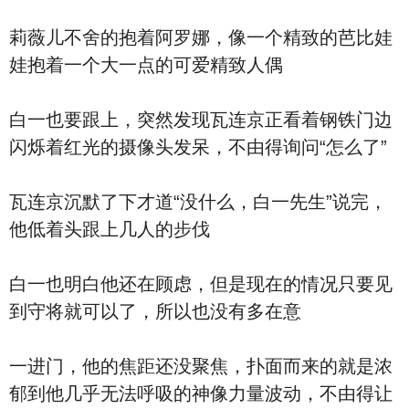
莉薇儿不舍的抱着阿罗娜，像一个精致的芭比娃
娃抱着一个大一点的可爱精致人偶
白一也要跟上，突然发现瓦连京正看着钢铁门边
闪烁着红光的摄像头发呆，不由得询问“怎么了”
瓦连京沉默了下才道“没什么，白一先生”说完，
他低着头跟上几人的步伐
白一也明白他还在顾虑，但是现在的情况只要见
到守将就可以了，所以也没有多在意
一进门，他的焦距还没聚焦，扑面而来的就是浓
郁到他几乎无法呼吸的神像力量波动，不由得让