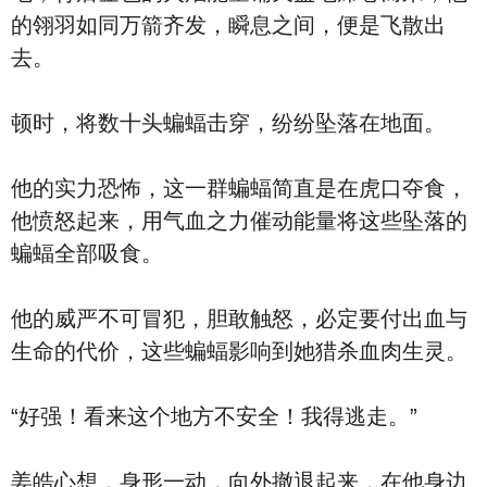
的翎羽如同万箭齐发，瞬息之间，便是飞散出
去。
顿时，将数十头蝙蝠击穿，纷纷坠落在地面。
他的实力恐怖，这一群蝙蝠简直是在虎口夺食，
他愤怒起来，用气血之力催动能量将这些坠落的
蝙蝠全部吸食。
他的威严不可冒犯，胆敢触怒，必定要付出血与
生命的代价，这些蝙蝠影响到她猎杀血肉生灵。
“好强！看来这个地方不安全！我得逃走。”
姜皓心想，身形一动，向外撤退起来，在他身边