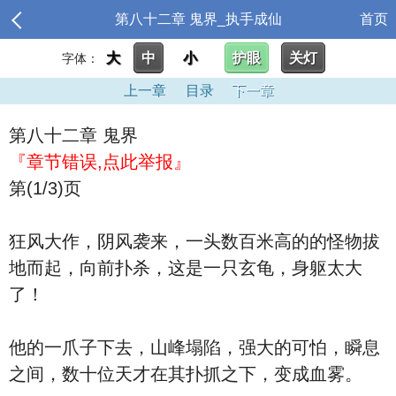
第八十二章 鬼界_执手成仙
首页
大
中
小
护眼
关灯
字体：
上一章
目录
下一章
第八十二章 鬼界
『章节错误,点此举报』
第(1/3)页
狂风大作，阴风袭来，一头数百米高的的怪物拔
地而起，向前扑杀，这是一只玄龟，身躯太大
了！
他的一爪子下去，山峰塌陷，强大的可怕，瞬息
之间，数十位天才在其扑抓之下，变成血雾。